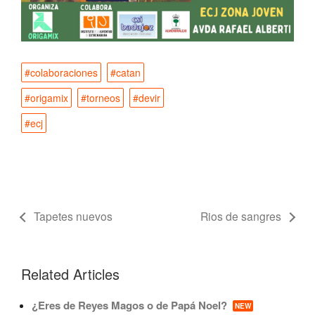
#colaboraciones
#catan
#origamix
#torneos
#devir
#ecj
Tapetes nuevos
Rios de sangres
Related Articles
¿Eres de Reyes Magos o de Papá Noel?
NEW