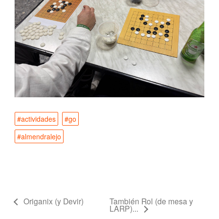
#actividades
#go
#almendralejo
Origanix (y Devir)
También Rol (de mesa y
LARP)...