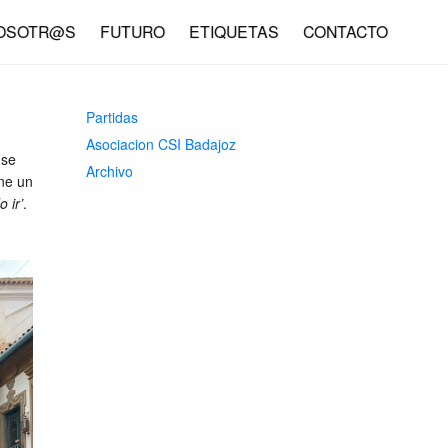
Light
Dark
OSOTR@S
FUTURO
ETIQUETAS
CONTACTO
Partidas
Asociacion CSI Badajoz
 se
Archivo
ene un
o ir’
.