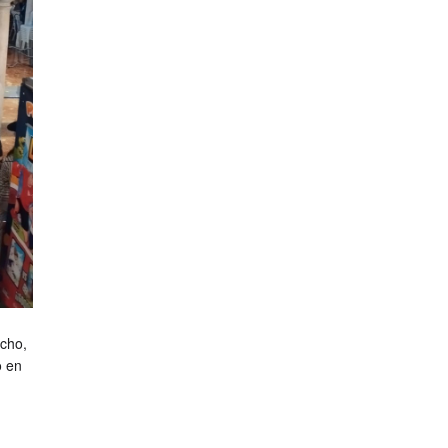
echo,
o en