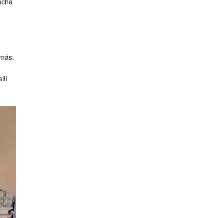
ucha
 más.
llí