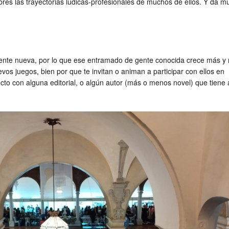
res las trayectorias lúdicas-profesionales de muchos de ellos. Y da m
ente nueva, por lo que ese entramado de gente conocida crece más y
os juegos, bien por que te invitan o animan a participar con ellos en
ecto con alguna editorial, o algún autor (más o menos novel) que tiene a