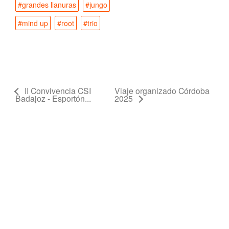
#grandes llanuras
#jungo
#mind up
#root
#trio
II Convivencia CSI
Viaje organizado Córdoba
Badajoz - Esportón...
2025
Related Articles
Ampliación Ludoteca 2026 (i)
NEW
Viaje a Don Benito
NEW
Favores reales
NEW
Asamblea General de Socios 2025
NEW