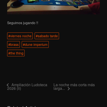
Seguimos jugando !!
#viernes noche
#sabado tarde
#brass
#dune imperium
#the thing
Ampliación Ludoteca
La noche más corta más
2026 (ii)
larga...