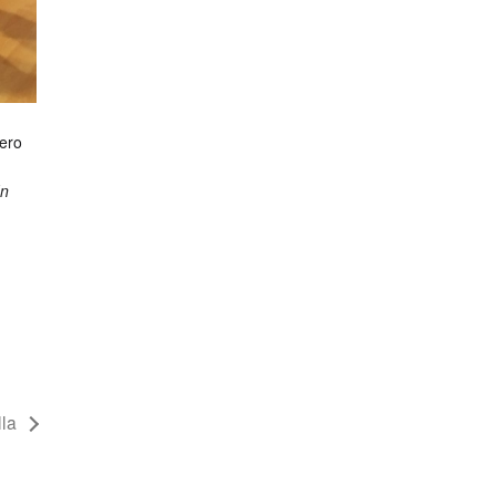
pero
In
la