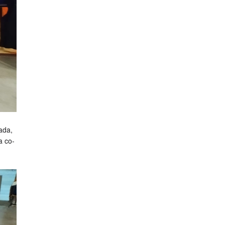
ada,
a co-